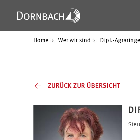
Home
Wer wir sind
Dipl.-Agraring
ZURÜCK ZUR ÜBERSICHT
DI
Steu