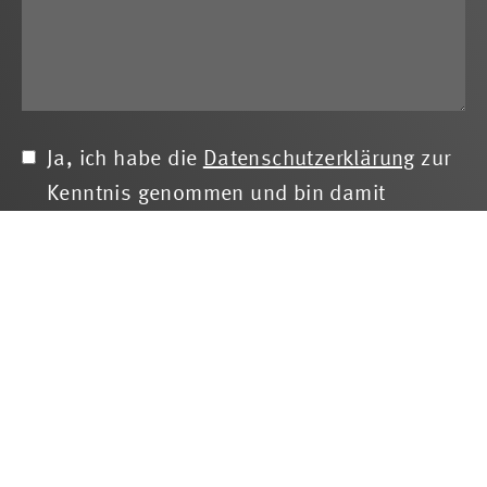
Ja, ich habe die
Datenschutzerklärung
zur
Kenntnis genommen und bin damit
einverstanden, dass die von mir
angegebenen Daten elektronisch erhoben
und gespeichert werden. Mit dem
Absenden des Kontaktformulars erkläre ich
mich mit der Verarbeitung einverstanden.